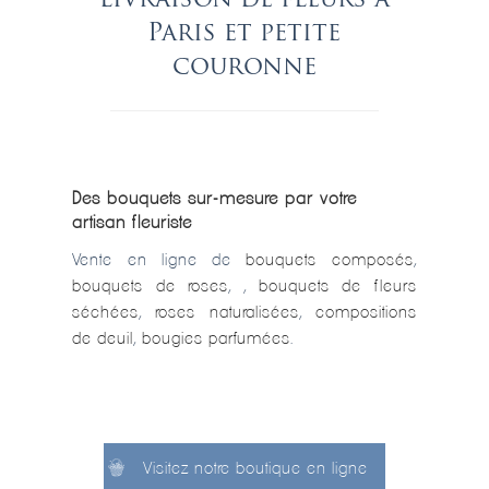
livraison de fleurs à
Paris et petite
couronne
Des bouquets sur-mesure par votre
artisan fleuriste
Vente en ligne de
bouquets composés
,
bouquets de roses
, ,
bouquets de fleurs
séchées
,
roses naturalisées
,
compositions
de deuil
,
bougies parfumées
.
Visitez notre boutique en ligne