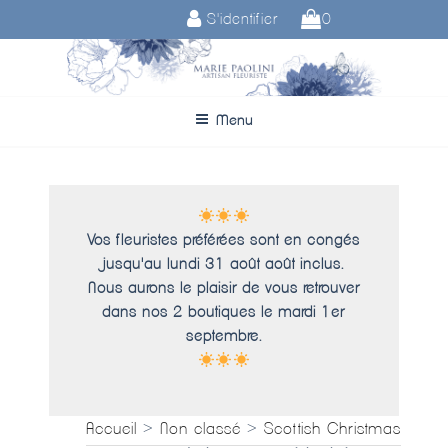
Aller
S'identifier
0
au
contenu
principal
Menu
Vos fleuristes préférées sont en congés
jusqu'au lundi 31 août août inclus.
Nous aurons le plaisir de vous retrouver
dans nos 2 boutiques le mardi 1er
septembre.
Accueil
>
Non classé
>
Scottish Christmas