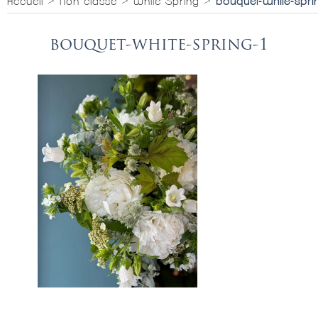
Accueil
>
Non classé
>
White Spring
>
bouquet-white-spri
bouquet-white-spring-1