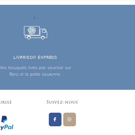
LIVRAISON EXPRESS
Vos bouquets livrés par coursier sur
Paris et la petite couronne.
urisé
Suivez-nous