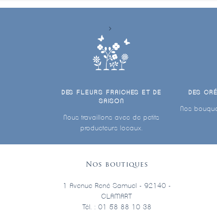
DES FLEURS FRAICHES ET DE
DES CR
SAISON
Nos bouque
Nous travaillons avec de petits
producteurs locaux.
Nos boutiques
1 Avenue René Samuel - 92140 -
CLAMART
Tél. : 01 58 88 10 38