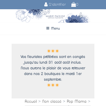
Aller
S'identifier
0
au
contenu
principal
Menu
Vos fleuristes préférées sont en congés
jusqu'au lundi 31 août août inclus.
Nous aurons le plaisir de vous retrouver
dans nos 2 boutiques le mardi 1er
septembre.
Accueil
>
Non classé
>
Pop Mama
>