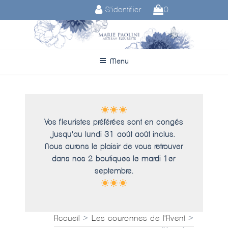
Aller
S'identifier
0
au
contenu
principal
Menu
Vos fleuristes préférées sont en congés
jusqu'au lundi 31 août août inclus.
Nous aurons le plaisir de vous retrouver
dans nos 2 boutiques le mardi 1er
septembre.
Accueil
>
Les couronnes de l'Avent
>