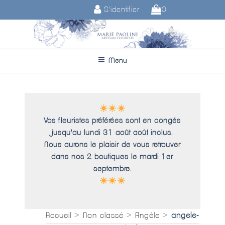
Aller
S'identifier
0
au
contenu
principal
Menu
Vos fleuristes préférées sont en congés
jusqu'au lundi 31 août août inclus.
Nous aurons le plaisir de vous retrouver
dans nos 2 boutiques le mardi 1er
septembre.
Accueil
>
Non classé
>
Angèle
>
angele-