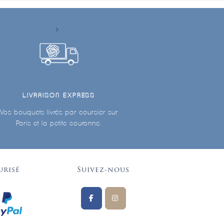
LIVRAISON EXPRESS
Vos bouquets livrés par coursier sur
Paris et la petite couronne.
urisé
Suivez-nous