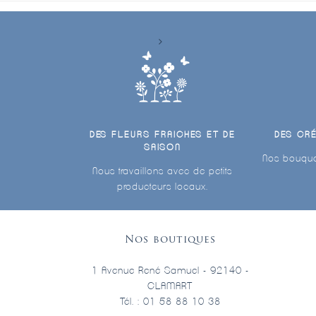
DES FLEURS FRAICHES ET DE
DES CR
SAISON
Nos bouque
Nous travaillons avec de petits
producteurs locaux.
Nos boutiques
1 Avenue René Samuel - 92140 -
CLAMART
Tél. : 01 58 88 10 38