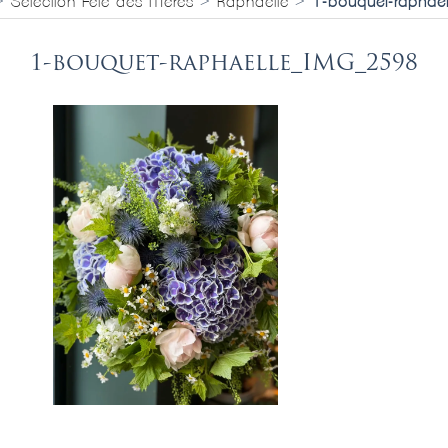
>
Sélection Fête des Mères
>
Raphaëlle
>
1-bouquet-rapha
1-bouquet-raphaelle_IMG_2598