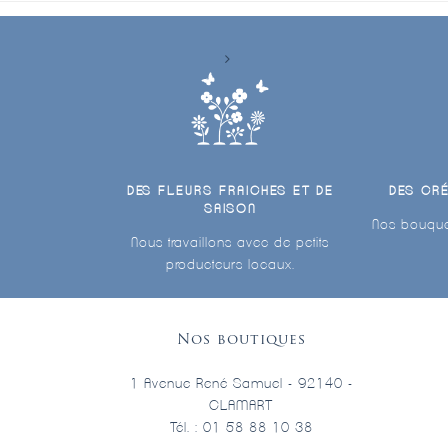
DES FLEURS FRAICHES ET DE
DES CR
SAISON
Nos bouque
Nous travaillons avec de petits
producteurs locaux.
Nos boutiques
1 Avenue René Samuel - 92140 -
CLAMART
Tél. : 01 58 88 10 38