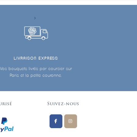
LIVRAISON EXPRESS
Vos bouquets livrés par coursier sur
Paris et la petite couronne.
urisé
Suivez-nous