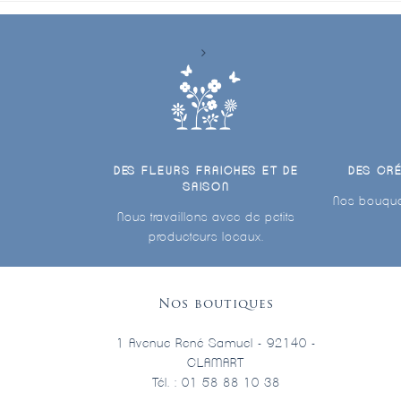
DES FLEURS FRAICHES ET DE
DES CR
SAISON
Nos bouque
Nous travaillons avec de petits
producteurs locaux.
Nos boutiques
1 Avenue René Samuel - 92140 -
CLAMART
Tél. : 01 58 88 10 38