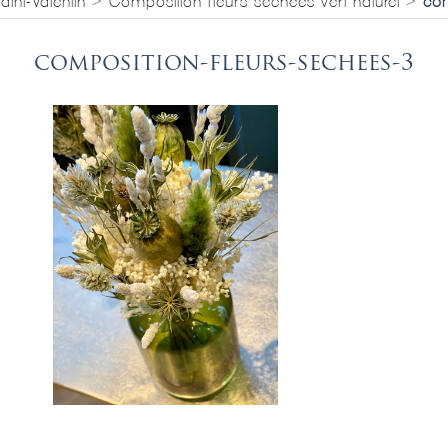
aint-Valentin
>
Composition fleurs séchées vert naturel
>
com
composition-fleurs-sechees-3