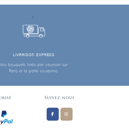
LIVRAISON EXPRESS
Vos bouquets livrés par coursier sur
Paris et la petite couronne.
urisé
Suivez-nous