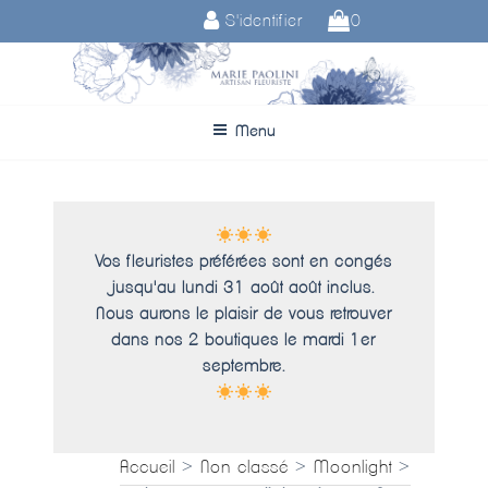
Aller
S'identifier
0
au
contenu
principal
Menu
Vos fleuristes préférées sont en congés
jusqu'au lundi 31 août août inclus.
Nous aurons le plaisir de vous retrouver
dans nos 2 boutiques le mardi 1er
septembre.
Accueil
>
Non classé
>
Moonlight
>