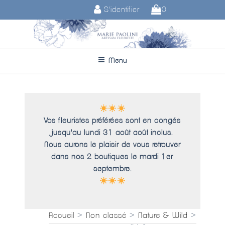
Aller
S'identifier
0
au
contenu
principal
Menu
Vos fleuristes préférées sont en congés
jusqu'au lundi 31 août août inclus.
Nous aurons le plaisir de vous retrouver
dans nos 2 boutiques le mardi 1er
septembre.
Accueil
>
Non classé
>
Nature & Wild
>