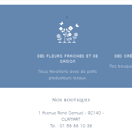
DES FLEURS FRAICHES ET DE
DES CR
SAISON
Nos bouque
Nous travaillons avec de petits
producteurs locaux.
Nos boutiques
1 Avenue René Samuel - 92140 -
CLAMART
Tél. : 01 58 88 10 38