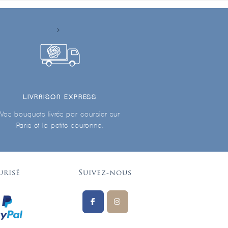
LIVRAISON EXPRESS
Vos bouquets livrés par coursier sur
Paris et la petite couronne.
urisé
Suivez-nous