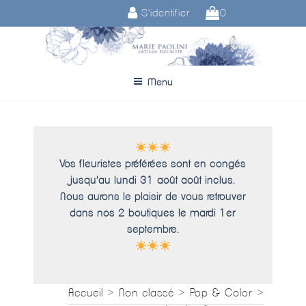
Aller
S'identifier
0
au
contenu
principal
Menu
Vos fleuristes préférées sont en congés
jusqu'au lundi 31 août août inclus.
Nous aurons le plaisir de vous retrouver
dans nos 2 boutiques le mardi 1er
septembre.
Accueil
>
Non classé
>
Pop & Color
>