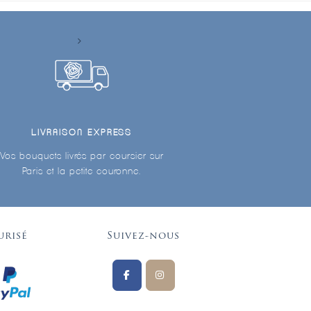
LIVRAISON EXPRESS
Vos bouquets livrés par coursier sur
Paris et la petite couronne.
urisé
Suivez-nous