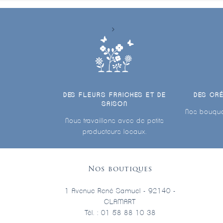
DES FLEURS FRAICHES ET DE
DES CR
SAISON
Nos bouque
Nous travaillons avec de petits
producteurs locaux.
Nos boutiques
1 Avenue René Samuel - 92140 -
CLAMART
Tél. : 01 58 88 10 38