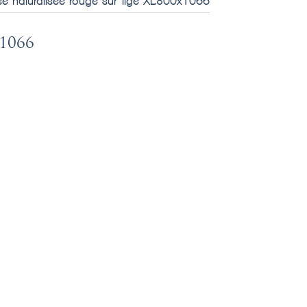
e naturalisée rouge sur tige XL800x1066
1066