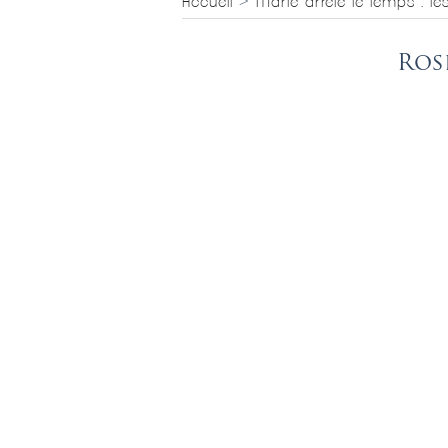
Accueil
>
Marie arrête le temps : le
Ros