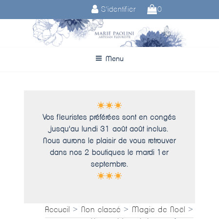
Aller
S'identifier
0
au
contenu
principal
Menu
Vos fleuristes préférées sont en congés
jusqu'au lundi 31 août août inclus.
Nous aurons le plaisir de vous retrouver
dans nos 2 boutiques le mardi 1er
septembre.
Accueil
>
Non classé
>
Magie de Noël
>