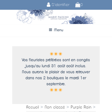
Aller
S'identifier
0
au
contenu
principal
Menu
Vos fleuristes préférées sont en congés
jusqu'au lundi 31 août août inclus.
Nous aurons le plaisir de vous retrouver
dans nos 2 boutiques le mardi 1er
septembre.
Accueil
>
Non classé
>
Purple Rain
>