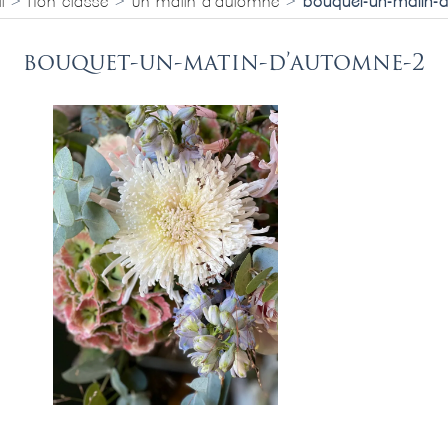
l
>
Non classé
>
Un matin d’automne
>
bouquet-un-matin-
bouquet-un-matin-d’automne-2