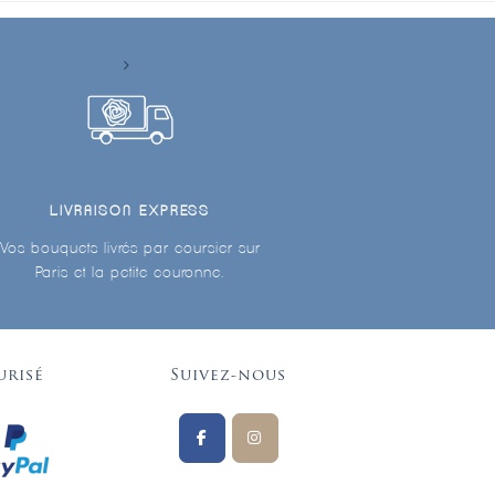
LIVRAISON EXPRESS
Vos bouquets livrés par coursier sur
Paris et la petite couronne.
urisé
Suivez-nous