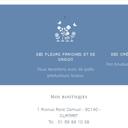
DES FLEURS FRAICHES ET DE
DES CR
SAISON
Nos bouque
Nous travaillons avec de petits
producteurs locaux.
Nos boutiques
1 Avenue René Samuel - 92140 -
CLAMART
Tél. : 01 58 88 10 38