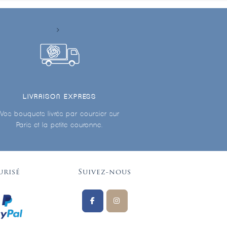
LIVRAISON EXPRESS
Vos bouquets livrés par coursier sur
Paris et la petite couronne.
urisé
Suivez-nous