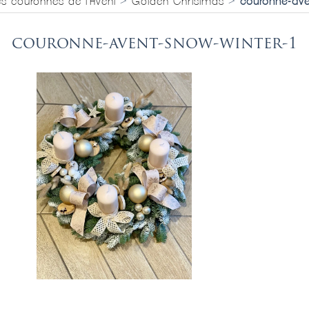
s couronnes de l'Avent
>
Golden Christmas
>
couronne-ave
couronne-avent-snow-winter-1