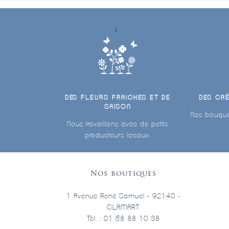
DES FLEURS FRAICHES ET DE
DES CR
SAISON
Nos bouque
Nous travaillons avec de petits
producteurs locaux.
Nos boutiques
1 Avenue René Samuel - 92140 -
CLAMART
Tél. : 01 58 88 10 38