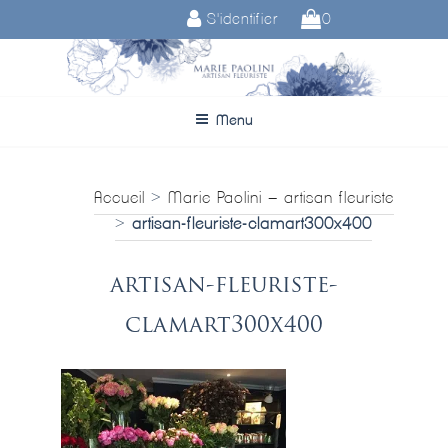
Aller
S'identifier
0
au
contenu
principal
Menu
Accueil
>
Marie Paolini – artisan fleuriste
>
artisan-fleuriste-clamart300x400
artisan-fleuriste-
clamart300x400