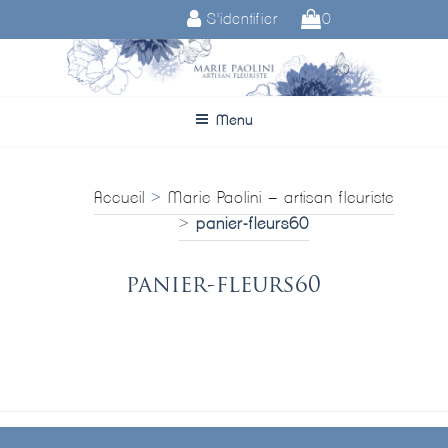
Aller
S'identifier
0
au
contenu
principal
Menu
Accueil
>
Marie Paolini – artisan fleuriste
>
panier-fleurs60
panier-fleurs60