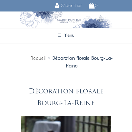
Aller
S'identifier
0
au
contenu
principal
Menu
Accueil
>
Décoration florale Bourg-La-
Reine
Décoration florale
Bourg-La-Reine