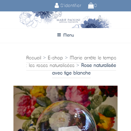
Aller
S'identifier
0
au
contenu
principal
Menu
Accueil
>
E-shop
>
Marie arrête le temps
: les roses naturalisées
>
Rose naturalisée
avec tige blanche