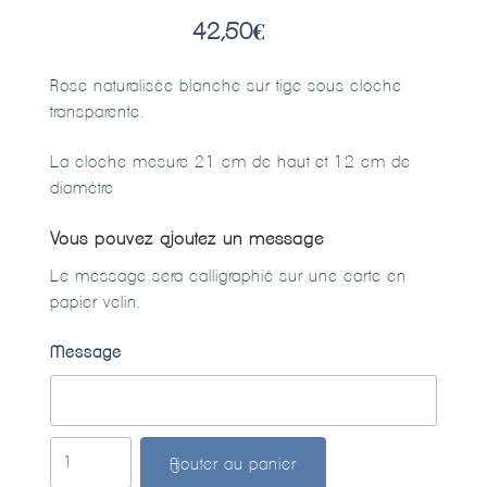
42,50
€
Rose naturalisée blanche sur tige sous cloche
transparente.
La cloche mesure 21 cm de haut et 12 cm de
diamètre
Vous pouvez ajoutez un message
Le message sera calligraphié sur une carte en
papier velin.
Message
quantité
Ajouter au panier
de