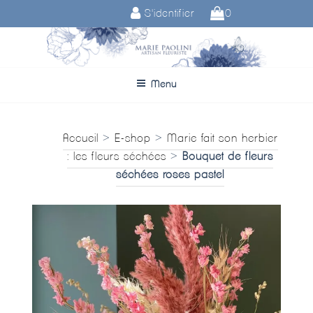
Aller
S'identifier
0
au
contenu
principal
Menu
Accueil
>
E-shop
>
Marie fait son herbier
: les fleurs séchées
>
Bouquet de fleurs
séchées roses pastel