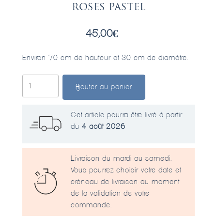
roses pastel
45,00
€
Environ 70 cm de hauteur et 30 cm de diamètre.
quantité
Ajouter au panier
de
Bouquet
de
Cet article pourra être livré à partir
fleurs
du
4 août 2026
séchées
roses
Livraison du mardi au samedi.
pastel
Vous pourrez choisir votre date et
créneau de livraison au moment
de la validation de votre
commande.