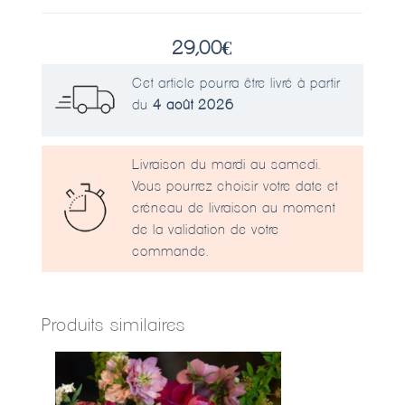
29,00
€
Cet article pourra être livré à partir
du
4 août 2026
Livraison du mardi au samedi.
Vous pourrez choisir votre date et
créneau de livraison au moment
de la validation de votre
commande.
Produits similaires