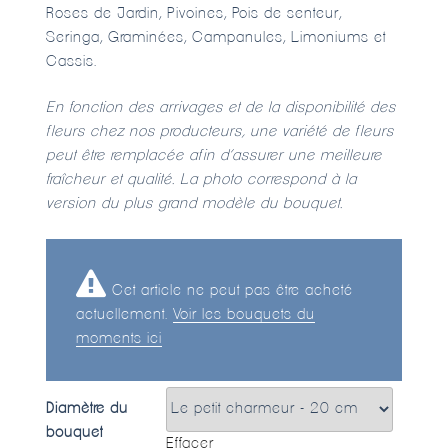
Roses de Jardin, Pivoines, Pois de senteur,
Seringa, Graminées, Campanules, Limoniums et
Cassis.
En fonction des arrivages et de la disponibilité des
fleurs chez nos producteurs, une variété de fleurs
peut être remplacée afin d’assurer une meilleure
fraîcheur et qualité. La photo correspond à la
version du plus grand modèle du bouquet.
Cet article ne peut pas être acheté
actuellement.
Voir les bouquets du
moments ici
Diamètre du
bouquet
Effacer