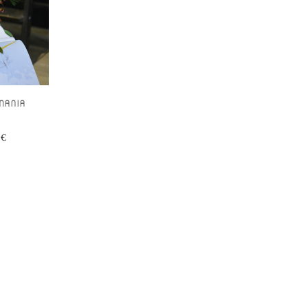
MANIA
0
€