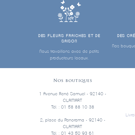
DES FLEURS FRAICHES ET DE
DES CR
SAISON
Nos bouque
Nous travaillons avec de petits
producteurs locaux.
Nos boutiques
1 Avenue René Samuel - 92140 -
CLAMART
Tél. : 01 58 88 10 38
Livr
2, place du Panorama - 92140 -
CLAMART
Tél. : 01 43 50 93 61