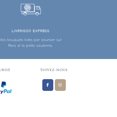
LIVRAISON EXPRESS
Vos bouquets livrés par coursier sur
Paris et la petite couronne.
urisé
Suivez-nous