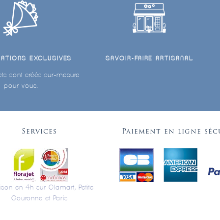
ÉATIONS EXCLUSIVES
SAVOIR-FAIRE ARTISANAL
ts sont créés sur-mesure
pour vous.
Services
Paiement en ligne séc
aison en 4h sur Clamart, Petite
Couronne et Paris