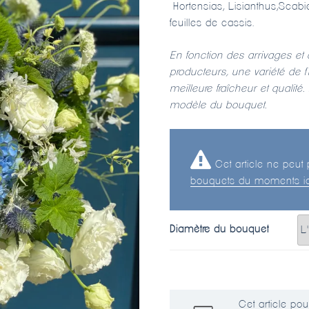
Hortensias, Lisianthus,Scabi
feuilles de cassis.
En fonction des arrivages et 
producteurs, une variété de 
meilleure fraîcheur et qualit
modèle du bouquet.
Cet article ne peut
bouquets du moments ic
Diamètre du bouquet
Cet article pour