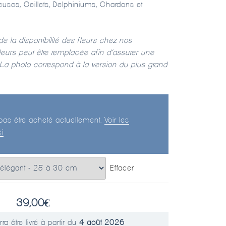
euses, Oeillets, Delphiniums, Chardons et
de la disponibilité des fleurs chez nos
fleurs peut être remplacée afin d’assurer une
é. La photo correspond à la version du plus grand
 pas être acheté actuellement.
Voir les
i
Effacer
39,00
€
ra être livré à partir du
4 août 2026