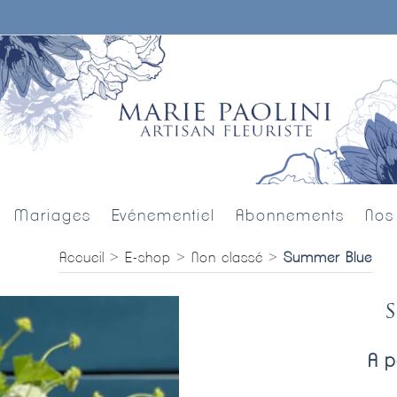
Mariages
Evénementiel
Abonnements
Nos
Accueil
>
E-shop
>
Non classé
>
Summer Blue
A p