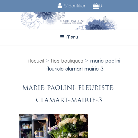
Aller
S'identifier
0
au
contenu
principal
Menu
Accueil
>
Nos boutiques
>
marie-paolini-
fleuriste-clamart-mairie-3
marie-paolini-fleuriste-
clamart-mairie-3