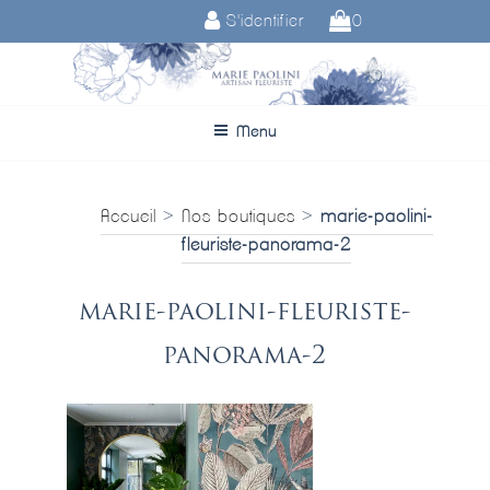
Aller
S'identifier
0
au
contenu
principal
Menu
Accueil
>
Nos boutiques
>
marie-paolini-
fleuriste-panorama-2
marie-paolini-fleuriste-
panorama-2