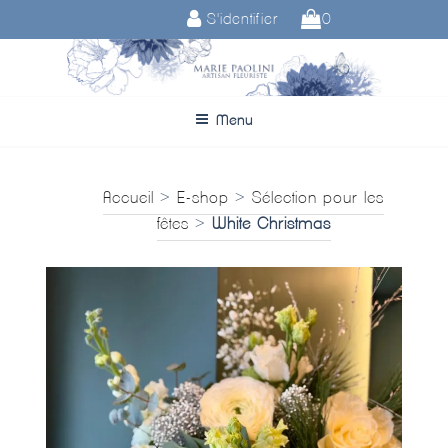
Aller
S'identifier
0
au
contenu
principal
Menu
Accueil
>
E-shop
>
Sélection pour les
fêtes
>
White Christmas