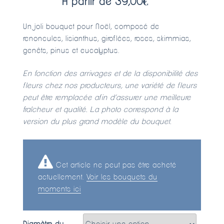
A partir de
39,00
€
Un joli bouquet pour Noël, composé de
renoncules, lisianthus, giroflées, roses, skimmias,
genêts, pinus et eucalyptus.
En fonction des arrivages et de la disponibilité des
fleurs chez nos producteurs, une variété de fleurs
peut être remplacée afin d’assurer une meilleure
fraîcheur et qualité. La photo correspond à la
version du plus grand modèle du bouquet.
Cet article ne peut pas être acheté
actuellement.
Voir les bouquets du
moments ici