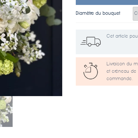
Diamètre du bouquet
Cet article pour
Livraison du m
et créneau de 
commande.