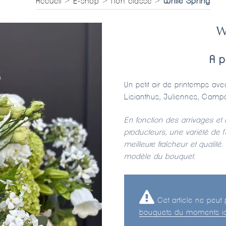
Accueil
>
E-shop
>
Non classé
>
White Spring
W
A p
Un petit air de printemps a
Lisianthus, Juliennes, Campa
En fonction des arrivages et 
producteurs, une variété de 
meilleure fraîcheur et qualit
modèle du bouquet.
Cet article ne peut
bouquets du moments ic