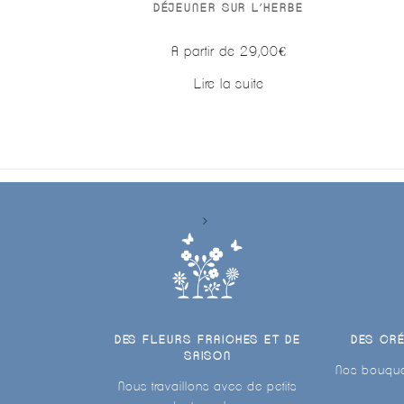
DÉJEUNER SUR L’HERBE
A partir de
29,00
€
Lire la suite
DES FLEURS FRAICHES ET DE
DES CR
SAISON
Nos bouque
Nous travaillons avec de petits