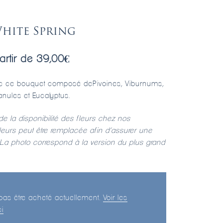
hite Spring
artir de
39,00
€
vec ce bouquet composé dePivoines, Viburnums,
nules et Eucalyptus.
de la disponibilité des fleurs chez nos
fleurs peut être remplacée afin d’assurer une
é. La photo correspond à la version du plus grand
 pas être acheté actuellement.
Voir les
i